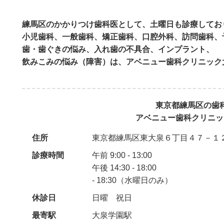
連休明けにも注意が必要です。
練馬区のかかりつけ歯科医として、土曜日も診療してお
■ ストレスによる影響
小児歯科、一般歯科、矯正歯科、口腔外科、訪問歯科、
休み明けの仕事や学校によるストレスは、免疫
歯・歯ぐきの悩み、入れ歯の不具合、インプラント、
で、歯ぐきの腫れや出血、口内炎などの症状が
飲みこみの悩み（障害）は、アベニュー歯科クリニック
■ 放置していた症状の悪化
「少し痛いけど様子を見よう」と連休中に放置
悪化してしまうケースも少なくありません。
東京都練馬区の歯
アベニュー歯科クリニッ
お口のケアを忘れずに、ゴールデンウィークを
住所
東京都練馬区東大泉６丁目４７－１
気になることがありましたら、お気軽にご相談
診療時間
午前 9:00 - 13:00
午後 14:30 - 18:00
- 18:30（水曜日のみ）
休診日
日曜 祝日
最寄駅
大泉学園駅