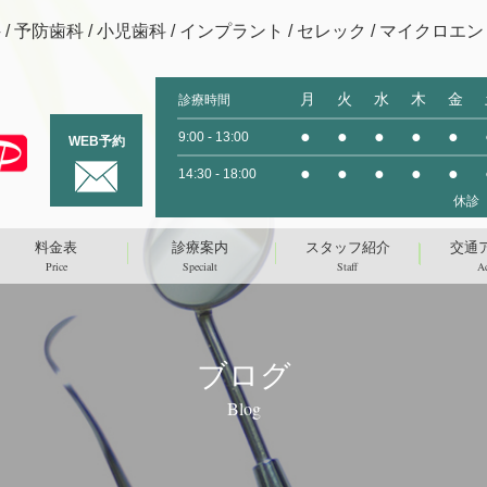
/ 予防歯科 / 小児歯科 / インプラント / セレック /
マイクロエンド
月
火
水
木
金
診療時間
●
●
●
●
●
9:00 - 13:00
WEB予約
●
●
●
●
●
14:30 - 18:00
休診
料金表
診療案内
スタッフ紹介
交通
Price
Specialt
Staff
Ac
ブログ
Blog