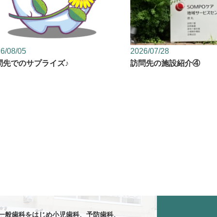
6/08/05
2026/07/28
問先でのサプライズ♪
訪問先の施設紹介④
一般歯科をはじめ
小児歯科、
予防歯科、