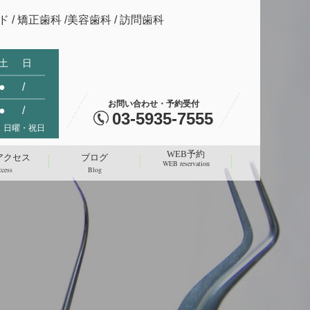
 / 矯正歯科 /美容歯科 / 訪問歯科
土
日
●
/
お問い合わせ・予約受付
●
/
03-5935-7555
 日曜・祝日
WEB予約
アクセス
ブログ
WEB reservation
cess
Blog