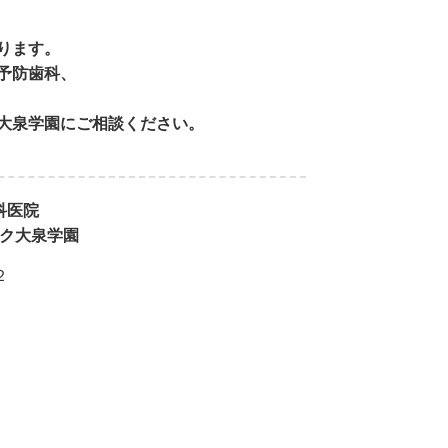
ります。
予防歯科、
力の低下につながります。その影響
出やすくなります。
大泉学園にご相談ください。
していた歯のトラブルが、休み明けに
科医院
ク大泉学園
楽しんで下さい！
２
ください。