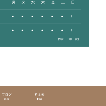
月
火
水
木
金
土
日
●
●
●
●
●
●
/
●
●
●
●
●
●
/
休診：日曜・祝日
ブログ
料金表
Blog
Price