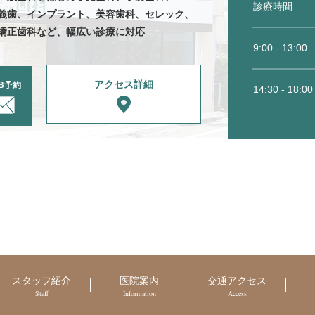
診療時間
義歯、
インプラント、美容
歯科、セレック、
矯正歯科など、
幅広い診療に対応
9:00 - 13:00
アクセス詳細
B予約
14:30 - 18:00
スタッフ紹介
医院案内
交通アクセス
Staff
Information
Access