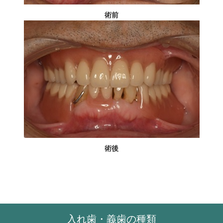
術前
術後
入れ歯・義歯の種類