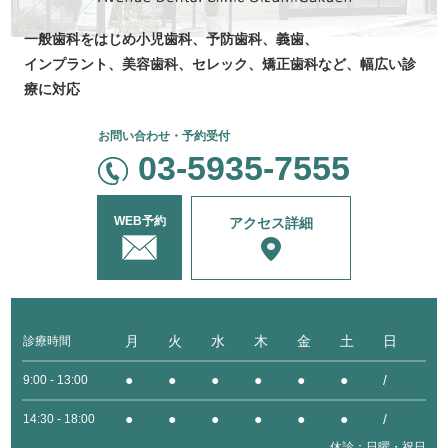
一般歯科をはじめ
小児歯科、
予防歯科、
義歯、
インプラント、美容
歯科、セレック、
矯正歯科など、
幅広い診
療に対応
お問い合わせ・予約受付
03-5935-7555
WEB予約
アクセス詳細
月
火
水
木
金
土
日
診療時間
●
●
●
●
●
●
/
9:00 - 13:00
●
●
●
●
●
●
/
14:30 - 18:00
休診：日曜・祝日