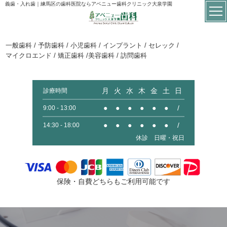
義歯・入れ歯｜練馬区の歯科医院ならアベニュー歯科クリニック大泉学園
一般歯科 / 予防歯科 / 小児歯科 / インプラント / セレック /
マイクロエンド / 矯正歯科 /美容歯科 / 訪問歯科
月
火
水
木
金
土
日
診療時間
●
●
●
●
●
●
/
9:00 - 13:00
●
●
●
●
●
●
/
14:30 - 18:00
休診 日曜・祝日
保険・自費どちらもご利用可能です