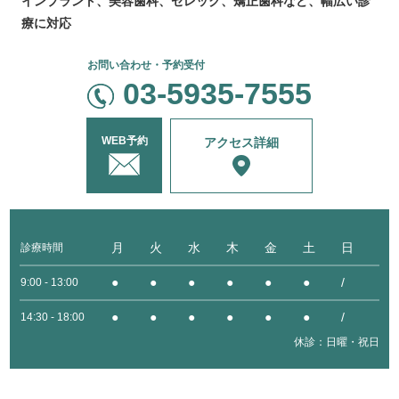
インプラント、美容
歯科、セレック、
矯正歯科など、
幅広い診
療に対応
お問い合わせ・予約受付
03-5935-7555
WEB予約
アクセス詳細
月
火
水
木
金
土
日
診療時間
●
●
●
●
●
●
/
9:00 - 13:00
●
●
●
●
●
●
/
14:30 - 18:00
休診：日曜・祝日