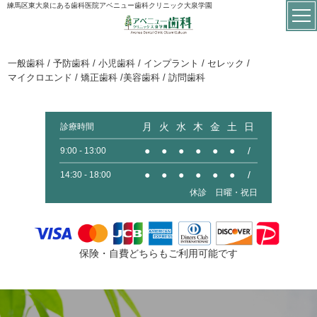
練馬区東大泉にある歯科医院アベニュー歯科クリニック大泉学園
一般歯科 / 予防歯科 / 小児歯科 / インプラント / セレック /
マイクロエンド / 矯正歯科 /美容歯科 / 訪問歯科
月
火
水
木
金
土
日
診療時間
●
●
●
●
●
●
/
9:00 - 13:00
●
●
●
●
●
●
/
14:30 - 18:00
休診 日曜・祝日
保険・自費どちらもご利用可能です