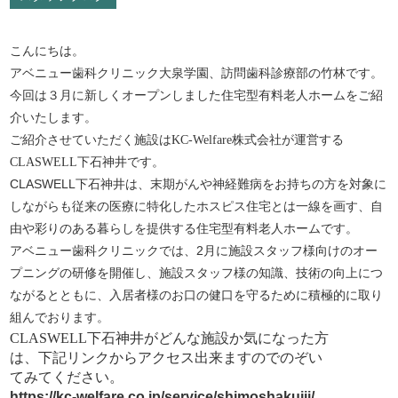
こんにちは。
アベニュー歯科クリニック大泉学園、訪問歯科診療部の竹林です。
今回は３月に新しくオープンしました住宅型有料老人ホームをご紹
介いたします。
ご紹介させていただく施設は
株式会社が運営する
KC-Welfare
下石神井です。
CLASWELL
CLASWELL
下石神井は、末期がんや神経難病をお持ちの方を対象に
しながらも従来の医療に特化したホスピス住宅とは一線を画す、自
由や彩りのある暮らしを提供する住宅型有料老人ホームです。
アベニュー歯科クリニックでは、
2
月に施設スタッフ様向けのオー
プニングの研修を開催し、施設スタッフ様の知識、技術の向上につ
ながるとともに、入居者様のお口の健口を守るために積極的に取り
組んでおります。
CLASWELL
下石神井がどんな施設か気になった方
は、下記リンクからアクセス出来ますのでのぞい
てみてください。
https://kc-welfare.co.jp/service/shimoshakujii/