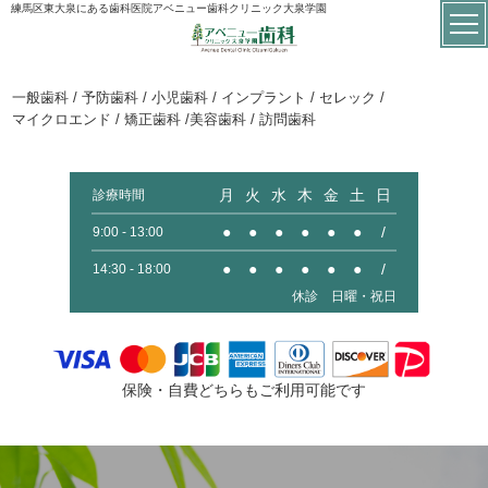
練馬区東大泉にある歯科医院アベニュー歯科クリニック大泉学園
一般歯科 / 予防歯科 / 小児歯科 / インプラント / セレック /
マイクロエンド / 矯正歯科 /美容歯科 / 訪問歯科
月
火
水
木
金
土
日
診療時間
●
●
●
●
●
●
/
9:00 - 13:00
●
●
●
●
●
●
/
14:30 - 18:00
休診 日曜・祝日
保険・自費どちらもご利用可能です