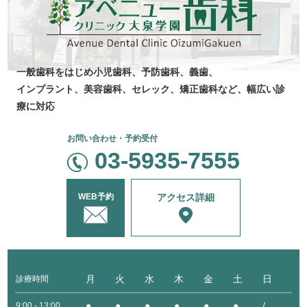
一般歯科をはじめ
小児歯科、
予防歯科、
義歯、
インプラント、美容
歯科、セレック、
矯正歯科など、
幅広い診
療に対応
お問い合わせ・予約受付
03-5935-7555
WEB予約
アクセス詳細
月
火
水
木
金
土
日
診療時間
●
●
●
●
●
●
/
9:00 - 13:00