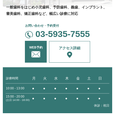
一般歯科をはじめ
小児歯科、
予防歯科、
義歯、
インプラント、
審美歯科、
矯正歯科など、
幅広い診療に対応
お問い合わせ・予約受付
03-5935-7555
WEB予約
アクセス詳細
月
火
水
木
金
土
日
診療時間
●
●
●
●
●
●
●
10:00 - 13:00
15:00 - 20:00
●
●
●
●
●
●
●
(土日 14:00 - 18:00)
休診：祝日