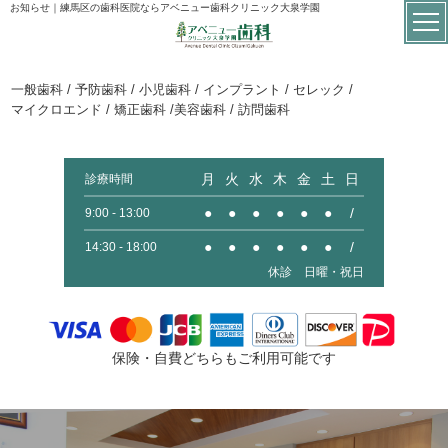
お知らせ｜練馬区の歯科医院ならアベニュー歯科クリニック大泉学園
一般歯科 / 予防歯科 / 小児歯科 / インプラント / セレック /
マイクロエンド / 矯正歯科 /美容歯科 / 訪問歯科
月
火
水
木
金
土
日
診療時間
●
●
●
●
●
●
/
9:00 - 13:00
●
●
●
●
●
●
/
14:30 - 18:00
休診 日曜・祝日
保険・自費どちらもご利用可能です